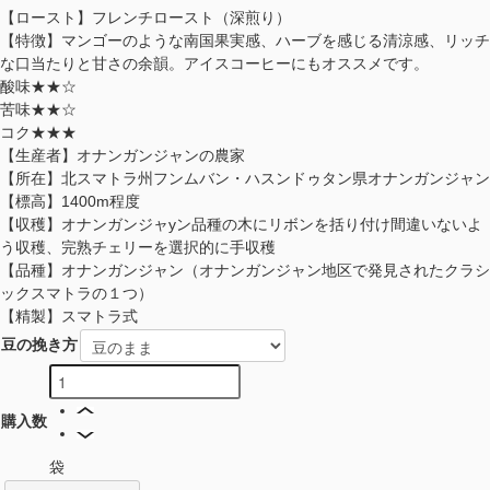
【ロースト】フレンチロースト（深煎り）
【特徴】マンゴーのような南国果実感、ハーブを感じる清涼感、リッチ
な口当たりと甘さの余韻。アイスコーヒーにもオススメです。
酸味★★☆
苦味★★☆
コク★★★
【生産者】オナンガンジャンの農家
【所在】北スマトラ州フンムバン・ハスンドゥタン県オナンガンジャン
【標高】1400m程度
【収穫】オナンガンジャyン品種の木にリボンを括り付け間違いないよ
う収穫、完熟チェリーを選択的に手収穫
【品種】オナンガンジャン（オナンガンジャン地区で発見されたクラシ
ックスマトラの１つ）
【精製】スマトラ式
豆の挽き方
購入数
袋